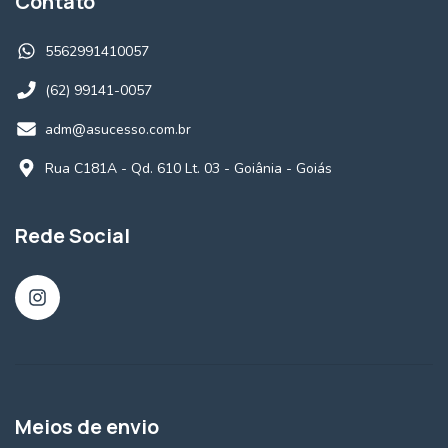
Contato
5562991410057
(62) 99141-0057
adm@asucesso.com.br
Rua C181A - Qd. 610 Lt. 03 - Goiânia - Goiás
Rede Social
Meios de envio