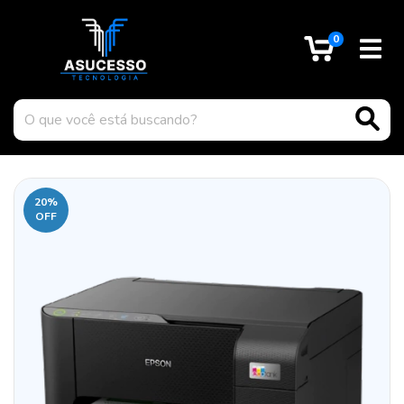
0
20
%
OFF